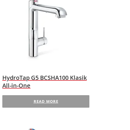
HydroTap G5 BCSHA100 Klasik
All-in-One
READ MORE