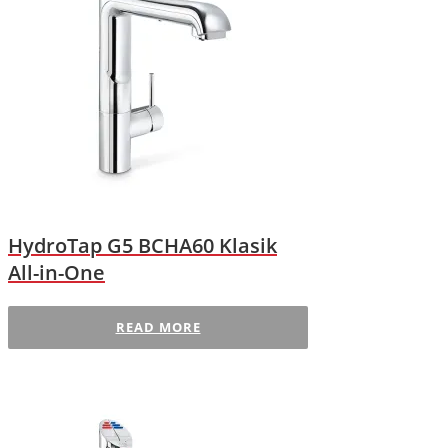
HydroTap G5 BCHA60 Klasik
All-in-One
READ MORE