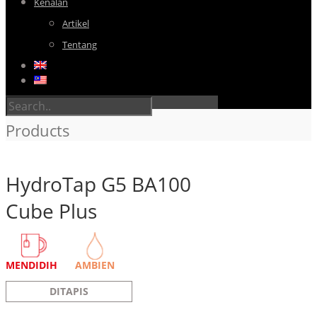
Kenalan
Artikel
Tentang
Products
HydroTap G5 BA100
Cube Plus
MENDIDIH
AMBIEN
DITAPIS