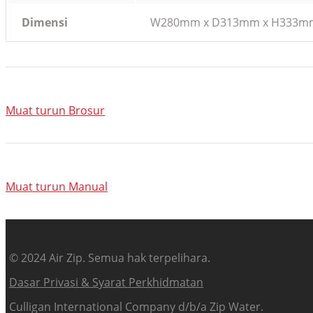
Dimensi
W280mm x D313mm x H333m
Muat turun Brosur
Muat turun Manual
© 2024 Air Zip. Semua hak terpelihara.
Dasar Privasi & Syarat Perkhidmatan
Culligan International Company d/b/a Zip Water.