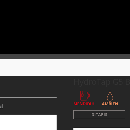
HydroTap G5 BA
MENDIDIH
AMBIEN
al
DITAPIS