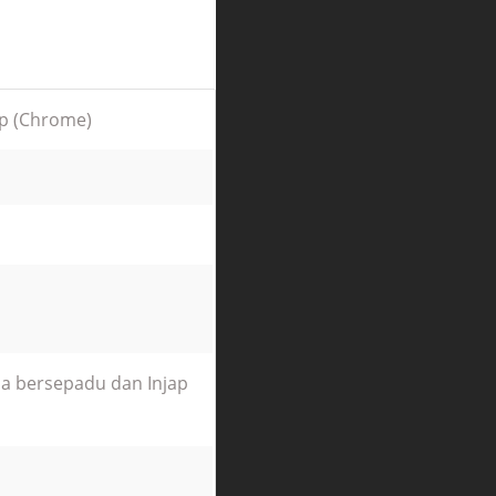
p (Chrome)
a bersepadu dan Injap