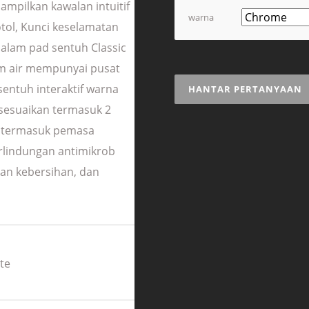
ampilkan kawalan intuitif
warna
tol, Kunci keselamatan
dalam pad sentuh Classic
em air mempunyai pusat
entuh interaktif warna
HANTAR PERTANYAAN
sesuaikan termasuk 2
a termasuk pemasa
erlindungan antimikrob
kan kebersihan, dan
te