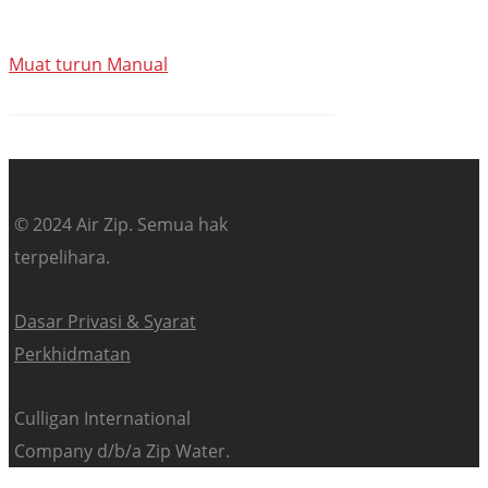
Muat turun Manual
© 2024 Air Zip. Semua hak
terpelihara.
Dasar Privasi & Syarat
Perkhidmatan
Culligan International
Company d/b/a Zip Water.