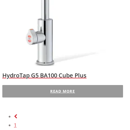
HydroTap G5 BA100 Cube Plus
READ MORE
1